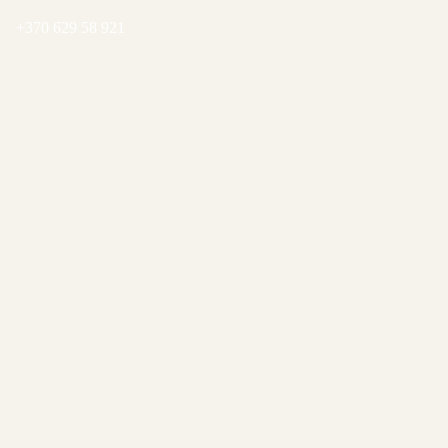
+370 629 58 921
REZERVUOTI
Pirkinių
krepšelis